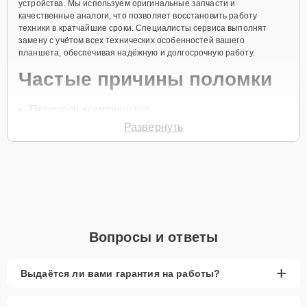
устройства. Мы используем оригинальные запчасти и
качественные аналоги, что позволяет восстановить работу
техники в кратчайшие сроки. Специалисты сервиса выполнят
замену с учётом всех технических особенностей вашего
планшета, обеспечивая надёжную и долгосрочную работу.
Частые причины поломки
Перегрев компонентов
Развернуть
Физическое повреждение контроллера
Засорение или повреждение контактов
Сбой в программном обеспечении
Износ комплектующих
Для записи на замену контроллера позвоните по телефону +7
(863) 333-58-95 или оставьте
Заявку на сайте
. Специалист службы
Вопросы и ответы
заботы о клиентах перезвонит в течение минуты для уточнения
всех вопросов и записи на диагностику и ремонт.
Главные особенности
+
Выдаётся ли вами гарантия на работы?
сервиса