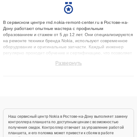
В сервисном центре rnd.nokia-remont-center.ru в Ростове-на-
Дону работают опытные мастера с профильным
образованием и стажем от 5 до 12 лет. Они специализируются
на ремонте техники бренда Nokia, используют современное
оборудование и оригинальные запчасти. Каждый инженер
регулярно проходит обучение и сертификацию, что позволяет
быстро и точноdiagnostikировать поломки и восстанавливать
Развернуть
технику с сохранением гарантии до 3 лет. Наши мастера
решают сложные случаи: от замены матриц и материнских
плат до ремонта после залития и восстановления данных.
Благодаря высокой квалификации и ответственному подходу
клиенты получают быстрый, качественный ремонт и понятные
объяснения по результатам диагностики.
Наш сервисный центр Nokia в Ростове-на-Дону выполняет замену
контроллера планшета по доступным ценам с возможностью
получения скидок. Контроллер отвечает за управление работой
планшета, и его поломка может привести к сбоям в работе