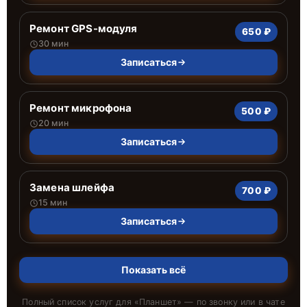
Ремонт GPS-модуля
650 ₽
30 мин
Записаться
Ремонт микрофона
500 ₽
20 мин
Записаться
Замена шлейфа
700 ₽
15 мин
Записаться
Показать всё
Полный список услуг для «
Планшет
» — по звонку или в чате