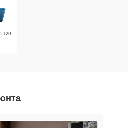
a T20
монта