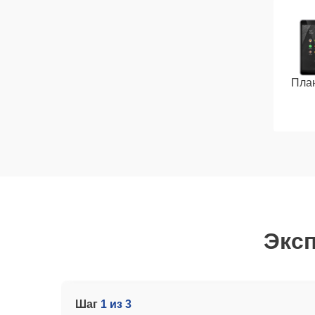
Пла
Эксп
Шаг
1 из 3