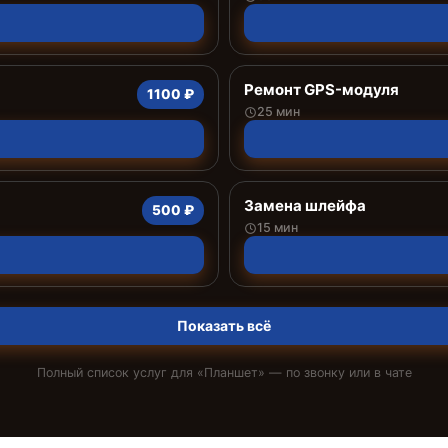
Ремонт GPS-модуля
1100 ₽
25 мин
Замена шлейфа
500 ₽
15 мин
Показать всё
Полный список услуг для «
Планшет
» — по звонку или в чате