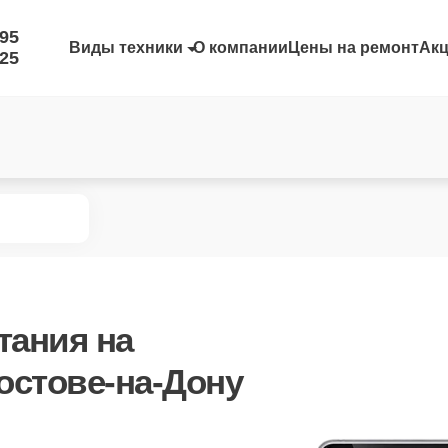
-95
Виды техники
О компании
Цены на ремонт
Ак
-25
тания
на
остове-на-Дону