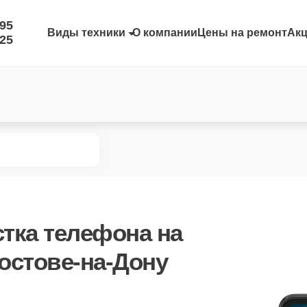
-95
Виды техники
О компании
Цены на ремонт
Ак
-25
стка телефона
на
остове-на-Дону