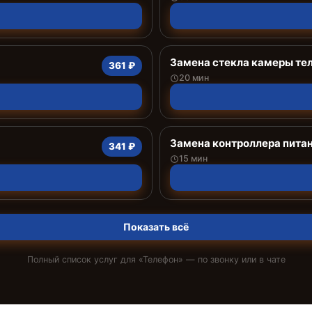
Замена стекла камеры те
361 ₽
20 мин
Замена контроллера пита
341 ₽
15 мин
Показать всё
Полный список услуг для «
Телефон
» — по звонку или в чате