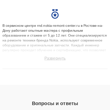
В сервисном центре rnd.nokia-remont-center.ru в Ростове-на-
Дону работают опытные мастера с профильным
образованием и стажем от 5 до 12 лет. Они специализируются
на ремонте техники бренда Nokia, используют современное
оборудование и оригинальные запчасти. Каждый инженер
регулярно проходит обучение и сертификацию, что позволяет
быстро и точноdiagnostikировать поломки и восстанавливать
Развернуть
технику с сохранением гарантии до 3 лет. Наши мастера
решают сложные случаи: от замены матриц и материнских
плат до ремонта после залития и восстановления данных.
Благодаря высокой квалификации и ответственному подходу
клиенты получают быстрый, качественный ремонт и понятные
объяснения по результатам диагностики.
Вопросы и ответы