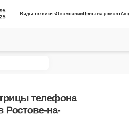
-95
Виды техники
О компании
Цены на ремонт
Ак
-25
трицы телефона
в Ростове-на-