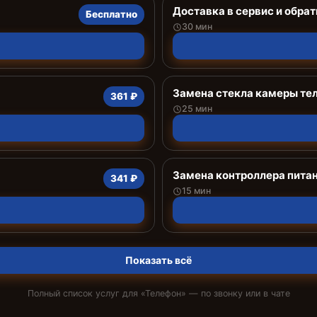
Доставка в сервис и обрат
Бесплатно
30 мин
Замена стекла камеры те
361 ₽
25 мин
Замена контроллера пита
341 ₽
15 мин
Показать всё
Полный список услуг для «
Телефон
» — по звонку или в чате