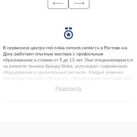
В сервисном центре rnd.nokia-remont-center.ru в Ростове-на-
Дону работают опытные мастера с профильным
образованием и стажем от 5 до 12 лет. Они специализируются
на ремонте техники бренда Nokia, используют современное
оборудование и оригинальные запчасти. Каждый инженер
регулярно проходит обучение и сертификацию, что позволяет
быстро и точноdiagnostikировать поломки и восстанавливать
Развернуть
технику с сохранением гарантии до 3 лет. Наши мастера
решают сложные случаи: от замены матриц и материнских
плат до ремонта после залития и восстановления данных.
Благодаря высокой квалификации и ответственному подходу
клиенты получают быстрый, качественный ремонт и понятные
объяснения по результатам диагностики.